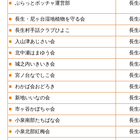
■
ぶらっとボッチャ運営部
長生
■
長生・尼ヶ台湿地植物を守る会
長生
■
長生村手話クラブひよこ
長生
■
入山津あじさい会
長生
■
北中瀬はまゆう会
長生
■
城之内いきいき会
長生
■
宮ノ台なでしこ会
長生
■
わかば会おどろき
長生
■
新地いいなの会
長生
■
市ヶ谷かぼちゃ会
長生
■
小泉南部たちばな会
長生
■
小泉北部紅梅会
長生