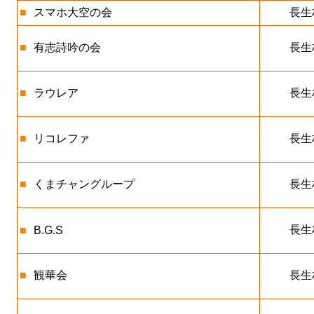
■
スマホ大空の会
長生
■
有志詩吟の会
長生
■
ラウレア
長生
■
リコレファ
長生
■
くまチャングループ
長生
長生
■
B.G.S
■
観華会
長生