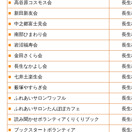
■
高谷原コスモス会
長生
■
新田新友会
長生
■
中之郷富士見会
長生
■
南部ひまわり会
長生
■
岩沼福寿会
長生
■
金田さくら会
長生
■
長生なかよし会
長生
■
七井土楽生会
長生
■
薮塚やすらぎ会
長生
■
ふれあいサロンワッフル
長生
■
ふれあいサロンたんぽぽカフェ
長生
■
読み聞かせボランティアくりくりブック
長生
■
ブックスタートボランティア
長生