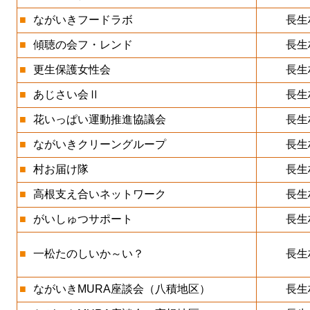
■
ながいきフードラボ
長生
■
傾聴の会フ・レンド
長生
■
更生保護女性会
長生
■
あじさい会Ⅱ
長生
■
花いっぱい運動推進協議会
長生
■
ながいきクリーングループ
長生
■
村お届け隊
長生
■
高根支え合いネットワーク
長生
■
がいしゅつサポート
長生
■
一松たのしいか～い？
長生
■
ながいきMURA座談会（八積地区）
長生