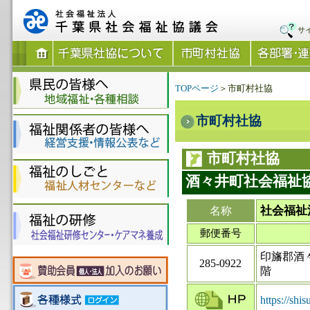
サ
TOPページ
＞市町村社協
市町村社協
市町村社協
酒々井町社会福祉
社会福祉
名称
郵便番号
印旛郡酒々
285-0922
階
https://shis