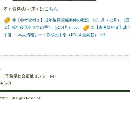
※＜資料①～③＞は
こちら
④【参考資料１】成年後見関係事件の概況（R7.1月～12月）（最高
２】成年後見申立ての手引（R7.4月）.pdf
⑥【参考資料３】成
手引 ・ 本人情報シート作成の手引（H31.4 最高裁）.pdf
会
番5号（千葉県社会福祉センター内）
4-5201
lfare. All Rights Reserved.