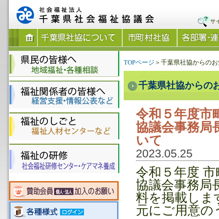
サ
TOPページ
＞千葉県社協からのお
千葉県社協からの
令和５年度市
協議会事務局
いて
2023.05.25
令和５年度 
協議会事務局長
料を掲載しま
元にご用意の