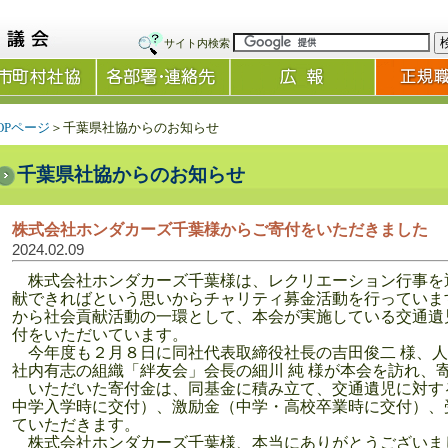
サイト内検索
OPページ
＞千葉県社協からのお知らせ
千葉県社協からのお知らせ
株式会社ホンダカーズ千葉様からご寄付をいただきました
2024.02.09
株式会社ホンダカーズ千葉様は、レクリエーション行事を
献できればという思いからチャリティ募金活動を行っていま
から社会貢献活動の一環として、本会が実施している交通遺
付をいただいています。
今年度も２月８日に同社代表取締役社長の吉田俊二 様、人事
社内有志の組織「絆友会」会長の細川 純 様が本会を訪れ、
いただいた寄付金は、同基金に積み立て、交通遺児に対す
中学入学時に交付）、激励金（中学・高校卒業時に交付）、
ていただきます。
株式会社ホンダカーズ千葉様、本当にありがとうございま