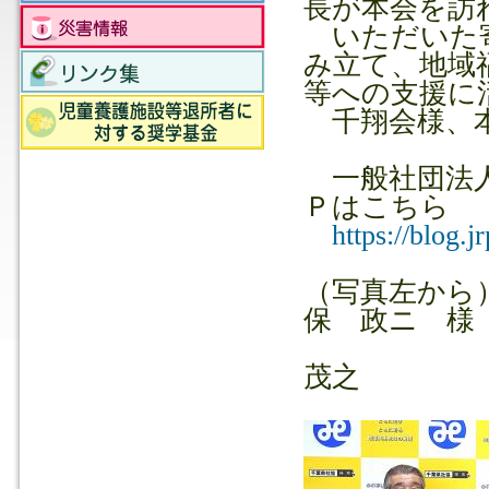
長が本会を訪
いただいた寄
み立て、地域
等への支援に
千翔会様、本
一般社団法人
Ｐはこちら
https://blog.jr
（写真左から
保 政ニ 様
本会常
茂之