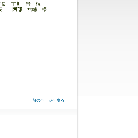
室長 前川 晋 様
長 阿部 祐輔 様
前のページへ戻る