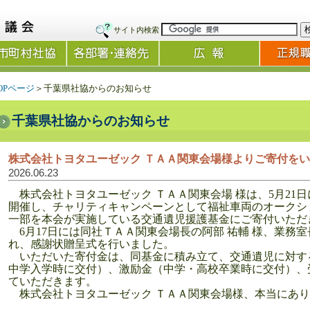
サイト内検索
OPページ
＞千葉県社協からのお知らせ
千葉県社協からのお知らせ
株式会社トヨタユーゼック ＴＡＡ関東会場様よりご寄付を
2026.06.23
株式会社トヨタユーゼック ＴＡＡ関東会場 様は、5月21
開催し、チャリティキャンペーンとして福祉車両のオークシ
一部を本会が実施している交通遺児援護基金にご寄付いただ
6月17日には同社ＴＡＡ関東会場長の阿部 祐輔 様、業務室
れ、感謝状贈呈式を行いました。
いただいた寄付金は、同基金に積み立て、交通遺児に対す
中学入学時に交付）、激励金（中学・高校卒業時に交付）、
ていただきます。
株式会社トヨタユーゼック ＴＡＡ関東会場様、本当にあり