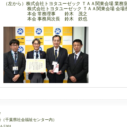
（左から）株式会社トヨタユーゼック ＴＡＡ関東会場 業務
株式会社トヨタユーゼック ＴＡＡ関東会場 会場
本会 常務理事 鈴木 茂之
本会 事務局次長 鈴木 鉄也
会
番5号（千葉県社会福祉センター内）
4-5201